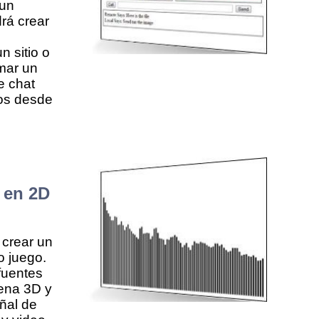
 un
rá crear
n sitio o
mar un
e chat
tos desde
 en 2D
crear un
o juego.
fuentes
cena 3D y
ñal de