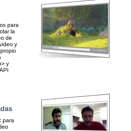
os para
olar la
eo de
video y
 propio
s
o> y
 API
adas
C para
ideo