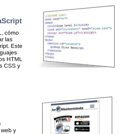
Script
L, cómo
r las
ipt. Este
nguajes
tos HTML
es CSS y
e
 web y