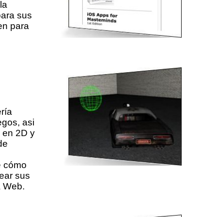
la
para sus
sen para
ría
egos, asi
 en 2D y
de
e cómo
ear sus
a Web.