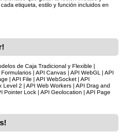
ada etiqueta, estilo y función incluidos en
r!
elos de Caja Tradicional y Flexible |
 Formularios | API Canvas | API WebGL | API
e | API File | API WebSocket | API
x Level 2 | API Web Workers | API Drag and
I Pointer Lock | API Geolocation | API Page
s!